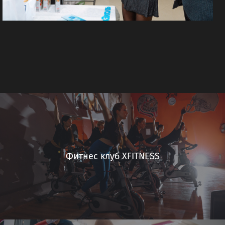
Фитнес клуб XFITNESS